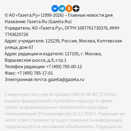
© АО «Газета.Ру» (1999-2026) – Главные новости дня
Название:
Газета.Ru
(Gazeta.Ru)
Учредитель:
АО «Газета.Ру»
, ОГРН 1067761730376, ИНН
7743625728
Адрес учредителя: 125239, Россия, Москва, Коптевская
улица, дом 67
Адрес редакции и издателя:
117105
, г.
Москва
,
Варшавское шоссе, д.9, стр.1
Телефон редакции:
+7 (495) 785-00-12
Факс:
+7 (495) 785-17-01
Электронная почта:
gazeta@gazeta.ru
Свидетельство о регистрации СМИ Эл № ФС77-67642
выдано федеральной службой по надзору в сфере
связи, информационных технологий и массовых
коммуникаций (Роскомнадзор) 10.11.2016 г. Редакция не
несет ответственности за достоверность информации,
содержащейся в рекламных объявлениях. Редакция не