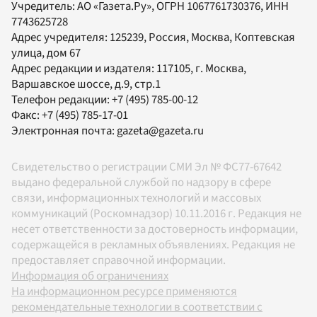
Учредитель:
АО «Газета.Ру»
, ОГРН 1067761730376, ИНН
7743625728
Адрес учредителя: 125239, Россия, Москва, Коптевская
улица, дом 67
Адрес редакции и издателя:
117105
, г.
Москва
,
Варшавское шоссе, д.9, стр.1
Телефон редакции:
+7 (495) 785-00-12
Факс:
+7 (495) 785-17-01
Электронная почта:
gazeta@gazeta.ru
Свидетельство о регистрации СМИ Эл № ФС77-67642
выдано федеральной службой по надзору в сфере
связи, информационных технологий и массовых
коммуникаций (Роскомнадзор) 10.11.2016 г. Редакция не
несет ответственности за достоверность информации,
содержащейся в рекламных объявлениях. Редакция не
предоставляет справочной информации.
Информация об ограничениях
На информационном ресурсе применяются
рекомендательные технологии в соответствии с