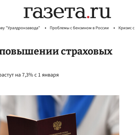
аву "Уралдронзавода"
Проблемы с бензином в России
Кризис с
о повышении страховых
астут на 7,3% с 1 января