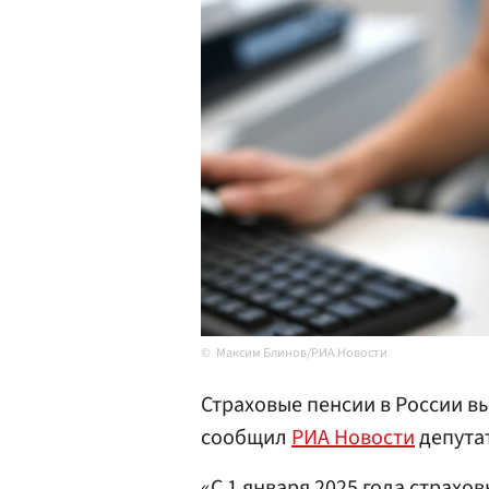
Максим Блинов/РИА Новости
Страховые пенсии в России выр
сообщил
РИА Новости
депута
«С 1 января 2025 года страхов