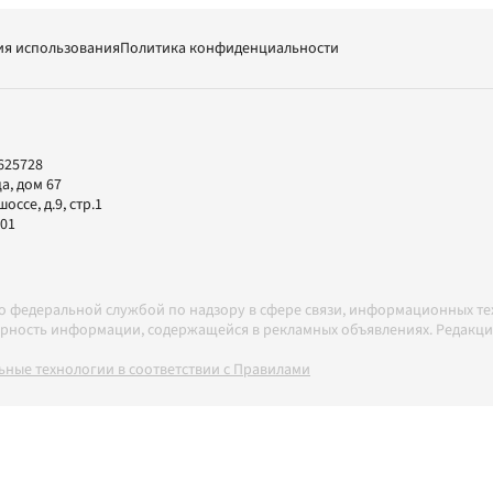
ия использования
Политика конфиденциальности
625728
а, дом 67
ссе, д.9, стр.1
-01
но федеральной службой по надзору в сфере связи, информационных т
товерность информации, содержащейся в рекламных объявлениях. Редак
ные технологии в соответствии с Правилами