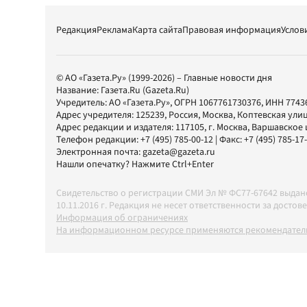
Редакция
Реклама
Карта сайта
Правовая информация
Услов
© АО «Газета.Ру» (1999-2026) – Главные новости дня
Название:
Газета.Ru
(Gazeta.Ru)
Учредитель:
АО «Газета.Ру»
, ОГРН 1067761730376, ИНН 7743
Адрес учредителя: 125239, Россия, Москва, Коптевская улиц
Адрес редакции и издателя:
117105
, г.
Москва
,
Варшавское шо
Телефон редакции:
+7 (495) 785-00-12
| Факс:
+7 (495) 785-17
Электронная почта:
gazeta@gazeta.ru
Нашли опечатку? Нажмите Ctrl+Enter
Свидетельство о регистрации СМИ Эл № ФС77-67642 выда
10.11.2016 г. Редакция не несет ответственности за дос
Информация об ограничениях
На информационном ресурсе применяются рекомендатель