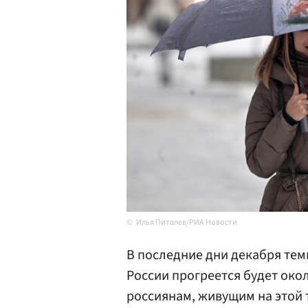
Илья Питалев/РИА Новости
В последние дни декабря тем
России прогреется будет окол
россиянам, живущим на этой 