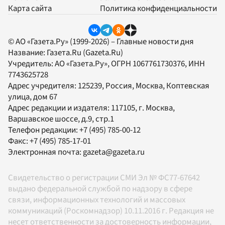
Карта сайта
Политика конфиденциальности
© АО «Газета.Ру» (1999-2026) – Главные новости дня
Название:
Газета.Ru
(Gazeta.Ru)
Учредитель:
АО «Газета.Ру»
, ОГРН 1067761730376, ИНН
7743625728
Адрес учредителя: 125239, Россия, Москва, Коптевская
улица, дом 67
Адрес редакции и издателя:
117105
, г.
Москва
,
Варшавское шоссе, д.9, стр.1
Телефон редакции:
+7 (495) 785-00-12
Факс:
+7 (495) 785-17-01
Электронная почта:
gazeta@gazeta.ru
Свидетельство о регистрации СМИ Эл № ФС77-67642
выдано федеральной службой по надзору в сфере
связи, информационных технологий и массовых
коммуникаций (Роскомнадзор) 10.11.2016 г. Редакция не
несет ответственности за достоверность информации,