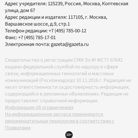
Адрес учредителя: 125239, Россия, Москва, Коптевская
улица, дом 67
Адрес редакции и издателя:
117105
, г.
Москва
,
Варшавское шоссе, д.9, стр.1
Телефон редакции:
+7 (495) 785-00-12
Факс:
+7 (495) 785-17-01
Электронная почта:
gazeta@gazeta.ru
Свидетельство о регистрации СМИ Эл № ФС77-67642
выдано федеральной службой по надзору в сфере
связи, информационных технологий и массовых
коммуникаций (Роскомнадзор) 10.11.2016 г. Редакция не
несет ответственности за достоверность информации,
содержащейся в рекламных объявлениях. Редакция не
предоставляет справочной информации.
Информация об ограничениях
На информационном ресурсе применяются
рекомендательные технологии в соответствии с
Правилами
18+