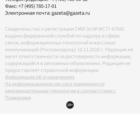
Факс:
+7 (495) 785-17-01
Электронная почта:
gazeta@gazeta.ru
Свидетельство о регистрации СМИ Эл № ФС77-67642
выдано федеральной службой по надзору в сфере
связи, информационных технологий и массовых
коммуникаций (Роскомнадзор) 10.11.2016 г. Редакция не
несет ответственности за достоверность информации,
содержащейся в рекламных объявлениях. Редакция не
предоставляет справочной информации.
Информация об ограничениях
На информационном ресурсе применяются
рекомендательные технологии в соответствии с
Правилами
18+