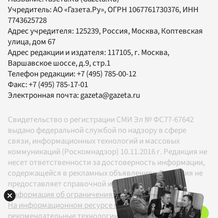
Учредитель:
АО «Газета.Ру»
, ОГРН 1067761730376, ИНН
7743625728
Адрес учредителя: 125239, Россия, Москва, Коптевская
улица, дом 67
Адрес редакции и издателя:
117105
, г.
Москва
,
Варшавское шоссе, д.9, стр.1
Телефон редакции:
+7 (495) 785-00-12
Факс:
+7 (495) 785-17-01
Электронная почта:
gazeta@gazeta.ru
Свидетельство о регистрации СМИ Эл № ФС77-67642
выдано федеральной службой по надзору в сфере
связи, информационных технологий и массовых
коммуникаций (Роскомнадзор) 10.11.2016 г. Редакция не
несет ответственности за достоверность информации,
содержащейся в рекламных объявлениях. Редакция не
предоставляет справочной информации.
Информация об ограничениях
На информационном ресурсе применяются
рекомендательные технологии в соответствии с