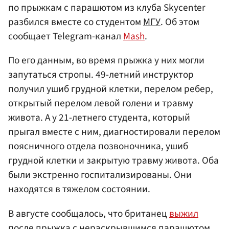
по прыжкам с парашютом из клуба Skycenter
разбился вместе со студентом
МГУ
. Об этом
сообщает Telegram-канал
Mash
.
По его данным, во время прыжка у них могли
запутаться стропы. 49-летний инструктор
получил ушиб грудной клетки, перелом ребер,
открытый перелом левой голени и травму
живота. А у 21-летнего студента, который
прыгал вместе с ним, диагностировали перелом
поясничного отдела позвоночника, ушиб
грудной клетки и закрытую травму живота. Оба
были экстренно госпитализированы. Они
находятся в тяжелом состоянии.
В августе сообщалось, что британец
выжил
после прыжка с нераскрывшимся парашютом.