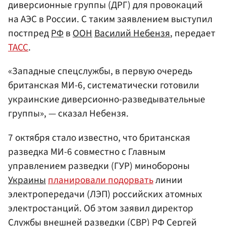
диверсионные группы (ДРГ) для провокаций
на АЭС в России. С таким заявлением выступил
постпред
РФ
в
ООН
Василий Небензя
, передает
ТАСС
.
«Западные спецслужбы, в первую очередь
британская MИ-6, систематически готовили
украинские диверсионно-разведывательные
группы», — сказал Небензя.
7 октября стало известно, что британская
разведка МИ-6 совместно с Главным
управлением разведки (ГУР) минобороны
Украины
планировали подорвать
линии
электропередачи (ЛЭП) российских атомных
электростанций. Об этом заявил директор
Службы внешней разведки (СВР) РФ
Сергей