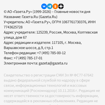
© АО «Газета.Ру» (1999-2026) – Главные новости дня
Название:
Газета.Ru
(Gazeta.Ru)
Учредитель:
АО «Газета.Ру»
, ОГРН 1067761730376, ИНН
7743625728
Адрес учредителя: 125239, Россия, Москва, Коптевская
улица, дом 67
Адрес редакции и издателя:
117105
, г.
Москва
,
Варшавское шоссе, д.9, стр.1
Телефон редакции:
+7 (495) 785-00-12
Факс:
+7 (495) 785-17-01
Электронная почта:
gazeta@gazeta.ru
Свидетельство о регистрации СМИ Эл № ФС77-67642
выдано федеральной службой по надзору в сфере
связи, информационных технологий и массовых
коммуникаций (Роскомнадзор) 10.11.2016 г. Редакция не
несет ответственности за достоверность информации,
содержащейся в рекламных объявлениях. Редакция не