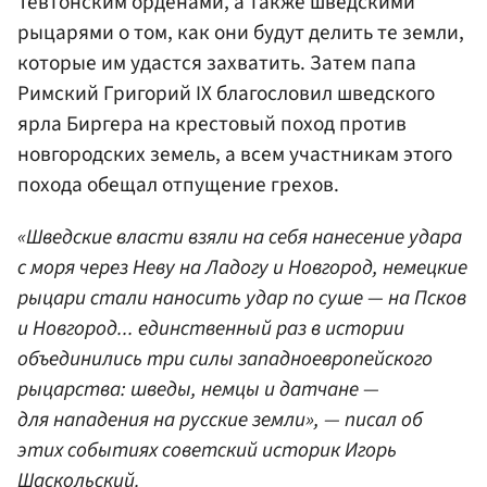
Тевтонским орденами, а также шведскими
рыцарями о том, как они будут делить те земли,
которые им удастся захватить. Затем папа
Римский Григорий IX благословил шведского
ярла Биргера на крестовый поход против
новгородских земель, а всем участникам этого
похода обещал отпущение грехов.
«Шведские власти взяли на себя нанесение удара
с моря через Неву на Ладогу и Новгород, немецкие
рыцари стали наносить удар по суше — на Псков
и Новгород... единственный раз в истории
объединились три силы западноевропейского
рыцарства: шведы, немцы и датчане —
для нападения на русские земли», — писал об
этих событиях советский историк Игорь
Шаскольский.