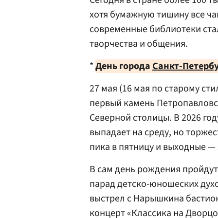
Сегодня в стране более 100 т
хотя бумажную тишину все ч
современные библиотеки ста
творчества и общения.
*
День города
Санкт-Петерб
27 мая (16 мая по старому ст
первый камень Петропавловск
Северной столицы. В 2026 год
выпадает на среду, но торжес
пика в пятницу и выходные — 2
В сам день рождения пройдут
парад детско-юношеских дух
выстрел с Нарышкина бастион
концерт «Классика на Дворцов