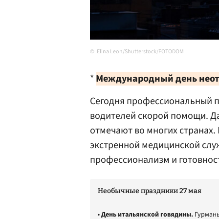
Elina Leon/Shutterstock/FOTODOM
*
Международный день нео
Сегодня профессиональный п
водителей скорой помощи. Да
отмечают во многих странах.
экстренной медицинской служ
профессионализм и готовнос
Необычные праздники 27 мая
•
День итальянской говядины.
Гурманы