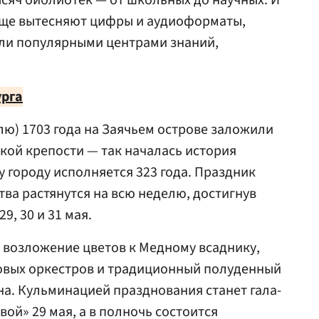
ысяч библиотек — от школьных до научных. И
аще вытесняют цифры и аудиоформаты,
ли популярными центрами знаний,
урга
илю) 1703 года на Заячьем острове заложили
ой крепости — так началась история
у городу исполняется 323 года. Праздник
тва растянутся на всю неделю, достигнув
9, 30 и 31 мая.
 возложение цветов к Медному всаднику,
овых оркестров и традиционный полуденный
а. Кульминацией празднования станет гала-
ой» 29 мая, а в полночь состоится