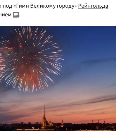
а под «Гимн Великому городу»
Рейнгольда
ением
.