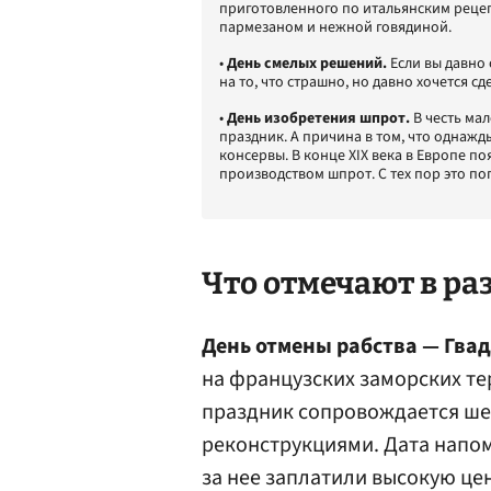
приготовленного по итальянским рецепт
пармезаном и нежной говядиной.
•
День смелых решений.
Если вы давно
на то, что страшно, но давно хочется сд
•
День изобретения шпрот.
В честь ма
праздник. А причина в том, что однаж
консервы. В конце XIX века в Европе 
производством шпрот. С тех пор это по
Что отмечают в ра
День отмены рабства — Гвад
на французских заморских те
праздник сопровождается ше
реконструкциями. Дата напом
за нее заплатили высокую цен