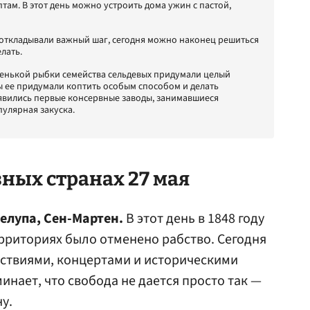
ам. В этот день можно устроить дома ужин с пастой,
 откладывали важный шаг, сегодня можно наконец решиться
елать.
ленькой рыбки семейства сельдевых придумали целый
ды ее придумали коптить особым способом и делать
появились первые консервные заводы, занимавшиеся
пулярная закуска.
зных странах 27 мая
елупа, Сен-Мартен.
В этот день в 1848 году
рриториях было отменено рабство. Сегодня
ствиями, концертами и историческими
инает, что свобода не дается просто так —
у.