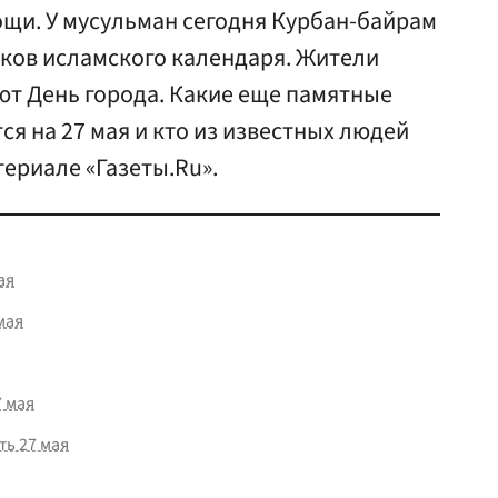
щи. У мусульман сегодня Курбан-байрам
иков исламского календаря. Жители
ют День города. Какие еще памятные
ся на 27 мая и кто из известных людей
териале «Газеты.Ru».
ая
мая
 мая
ть 27 мая