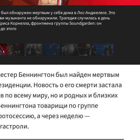
Он был обнаружен мертвым у себя дома в Лос-Анджелесе. Это
ви музыканта не обнаружили. Трагедия случилась в день
Криса Корнелла, фронтмена группы Soundgarden: он
до этого
 Честер Беннингтон был найден мертвым
зиденции. Новость о его смерти застала
в по всему миру, но и родных и близких
Беннингтона товарищи по группе
фотосессию, а через неделю —
гастроли.