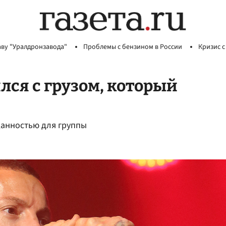
аву "Уралдронзавода"
Проблемы с бензином в России
Кризис с
лся с грузом, который
данностью для группы