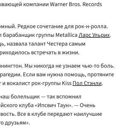
вающей компании Warner Bros. Records
мный. Редкое сочетание для рок-н-ролла.
л барабанщик группы Metallica
Ларс Ульрих
.
дь, назвала талант Честера самым
приходилось встречать в жизни.
нингтон. Мы никогда не узнаем чью-то боль.
трагедии. Если вам нужна помощь, протяните
т и вокалист рок-группы Kiss
Пол Стэнли
.
 наш болельщик — так вспомнил
йского клуба «Ипсвич Таун». — Очень
овость. Все в клубе передают наилучшие
го друзьям».