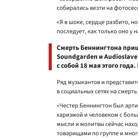
собирались везти на фотосес
«Я в шоке, сердце разбито, н
последует, как только оно у 
Смерть Беннингтона при
Soundgarden и Audioslav
с собой 18 мая этого год
Ряд музыкантов и представит
в социальных сетях на смерть
«Честер Беннингтон был арти
харизмой и человеком с бол
мысли и молитвы сейчас наход
товарищами по группе и мног