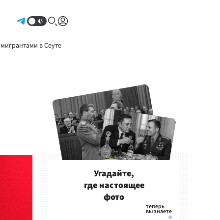
Авторизоваться
 мигрантами в Сеуте
Угадайте,
где настоящее
фото