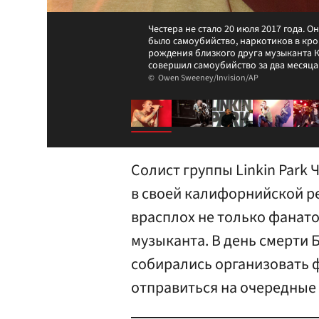
Честера не стало 20 июля 2017 года. 
было самоубийство, наркотиков в кро
рождения близкого друга музыканта 
совершил самоубийство за два месяца 
Owen Sweeney/Invision/AP
Солист группы Linkin Park
в своей калифорнийской ре
врасплох не только фанато
музыканта. В день смерти 
собирались организовать 
отправиться на очередные 