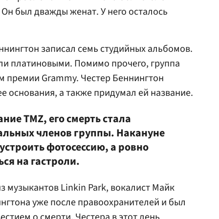
Он был дважды женат. У него осталось
Беннингтон записал семь студийных альбомов.
али платиновыми. Помимо прочего, группа
том премии Grammy. Честер Беннингтон
ее основания, а также придумал ей название.
ние TMZ, его смерть стала
альных членов группы. Накануне
строить фотосессию, а ровно
ся на гастроли.
з музыкантов Linkin Park, вокалист Майк
ингтона уже после правоохранителей и был
стием о смерти. Честера в этот день