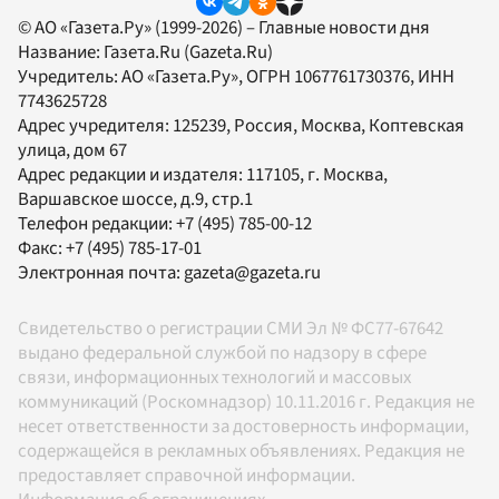
© АО «Газета.Ру» (1999-2026) – Главные новости дня
Название:
Газета.Ru
(Gazeta.Ru)
Учредитель:
АО «Газета.Ру»
, ОГРН 1067761730376, ИНН
7743625728
Адрес учредителя: 125239, Россия, Москва, Коптевская
улица, дом 67
Адрес редакции и издателя:
117105
, г.
Москва
,
Варшавское шоссе, д.9, стр.1
Телефон редакции:
+7 (495) 785-00-12
Факс:
+7 (495) 785-17-01
Электронная почта:
gazeta@gazeta.ru
Свидетельство о регистрации СМИ Эл № ФС77-67642
выдано федеральной службой по надзору в сфере
связи, информационных технологий и массовых
коммуникаций (Роскомнадзор) 10.11.2016 г. Редакция не
несет ответственности за достоверность информации,
содержащейся в рекламных объявлениях. Редакция не
предоставляет справочной информации.