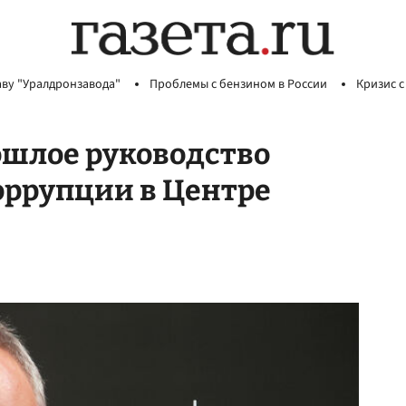
аву "Уралдронзавода"
Проблемы с бензином в России
Кризис с
рошлое руководство
коррупции в Центре