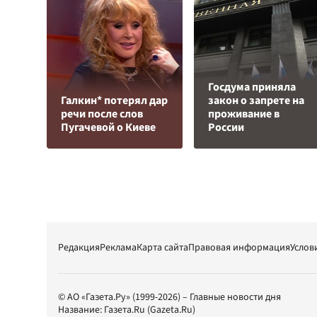
Госдума приняла
Галкин* потерял дар
закон о запрете на
речи после слов
проживание в
Пугачевой о Киеве
России
Редакция
Реклама
Карта сайта
Правовая информация
Услов
© АО «Газета.Ру» (1999-2026) – Главные новости дня
Название:
Газета.Ru
(Gazeta.Ru)