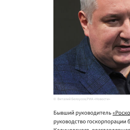
Виталий Белоусов/РИА «Новости»
Бывший руководитель
«Роск
руководство госкорпорации б