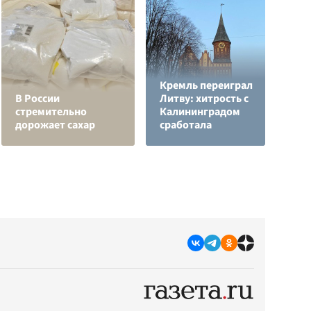
Кремль переиграл
Н
В России
Литву: хитрость с
т
стремительно
Калининградом
у
дорожает сахар
сработала
С