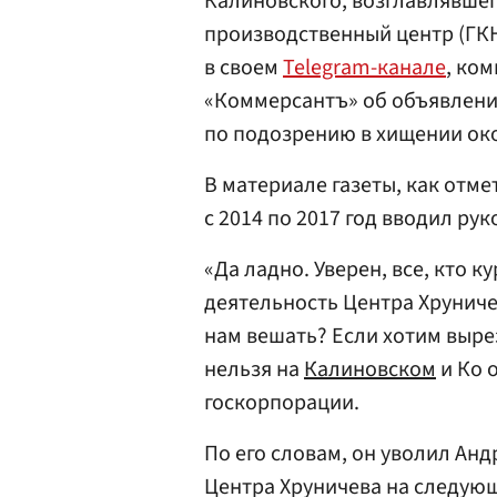
Калиновского, возглавлявшег
производственный центр (ГКН
в своем
Telegram-канале
, ко
«Коммерсантъ» об объявлени
по подозрению в хищении око
В материале газеты, как отме
с 2014 по 2017 год вводил ру
«Да ладно. Уверен, все, кто 
деятельность Центра Хруничев
нам вешать? Если хотим выре
нельзя на
Калиновском
и Ко 
госкорпорации.
По его словам, он уволил Ан
Центра Хруничева на следую