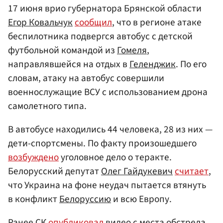
17 июня врио губернатора Брянской области
Егор Ковальчук
сообщил
, что в регионе атаке
беспилотника подвергся автобус с детской
футбольной командой из
Гомеля
,
направлявшейся на отдых в
Геленджик
. По его
словам, атаку на автобус совершили
военнослужащие ВСУ с использованием дрона
самолетного типа.
В автобусе находились 44 человека, 28 из них —
дети-спортсмены. По факту произошедшего
возбуждено
уголовное дело о теракте.
Белорусский депутат
Олег Гайдукевич
считает
,
что Украина на фоне неудач пытается втянуть
в конфликт
Белоруссию
и всю Европу.
Ранее СК
опубликовал
видео с места обстрела