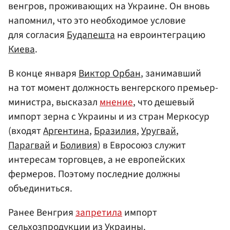
венгров, проживающих на Украине. Он вновь
напомнил, что это необходимое условие
для согласия
Будапешта
на евроинтеграцию
Киева
.
В конце января
Виктор Орбан
, занимавший
на тот момент должность венгерского премьер-
министра, высказал
мнение
, что дешевый
импорт зерна с Украины и из стран Меркосур
(входят
Аргентина
,
Бразилия
,
Уругвай
,
Парагвай
и
Боливия
) в Евросоюз служит
интересам торговцев, а не европейских
фермеров. Поэтому последние должны
объединиться.
Ранее Венгрия
запретила
импорт
сельхозпродукции из Украины.