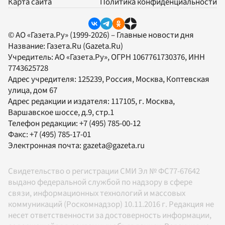
Карта сайта
Политика конфиденциальности
© АО «Газета.Ру» (1999-2026) – Главные новости дня
Название:
Газета.Ru
(Gazeta.Ru)
Учредитель:
АО «Газета.Ру»
, ОГРН 1067761730376, ИНН
7743625728
Адрес учредителя: 125239, Россия, Москва, Коптевская
улица, дом 67
Адрес редакции и издателя:
117105
, г.
Москва
,
Варшавское шоссе, д.9, стр.1
Телефон редакции:
+7 (495) 785-00-12
Факс:
+7 (495) 785-17-01
Электронная почта:
gazeta@gazeta.ru
Свидетельство о регистрации СМИ Эл № ФС77-67642
выдано федеральной службой по надзору в сфере
связи, информационных технологий и массовых
коммуникаций (Роскомнадзор) 10.11.2016 г. Редакция не
несет ответственности за достоверность информации,