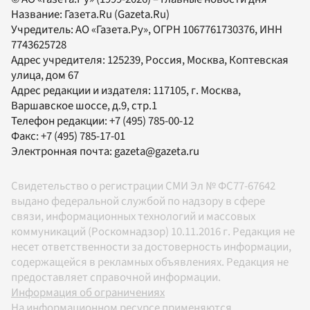
Название:
Газета.Ru
(Gazeta.Ru)
Учредитель:
АО «Газета.Ру»
, ОГРН 1067761730376, ИНН
7743625728
Адрес учредителя: 125239, Россия, Москва, Коптевская
улица, дом 67
Адрес редакции и издателя:
117105
, г.
Москва
,
Варшавское шоссе, д.9, стр.1
Телефон редакции:
+7 (495) 785-00-12
Факс:
+7 (495) 785-17-01
Электронная почта:
gazeta@gazeta.ru
Свидетельство о регистрации СМИ Эл № ФС77-67642
выдано федеральной службой по надзору в сфере
связи, информационных технологий и массовых
коммуникаций (Роскомнадзор) 10.11.2016 г. Редакция не
несет ответственности за достоверность информации,
содержащейся в рекламных объявлениях. Редакция не
предоставляет справочной информации.
Информация об ограничениях
На информационном ресурсе применяются