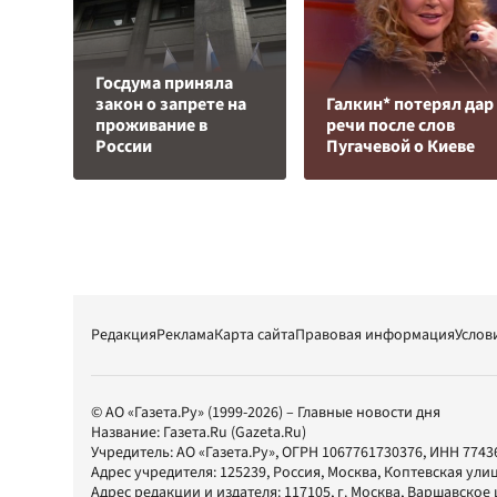
Госдума приняла
закон о запрете на
Галкин* потерял дар
проживание в
речи после слов
России
Пугачевой о Киеве
Редакция
Реклама
Карта сайта
Правовая информация
Услов
© АО «Газета.Ру» (1999-2026) – Главные новости дня
Название:
Газета.Ru
(Gazeta.Ru)
Учредитель:
АО «Газета.Ру»
, ОГРН 1067761730376, ИНН 7743
Адрес учредителя: 125239, Россия, Москва, Коптевская улиц
Адрес редакции и издателя:
117105
, г.
Москва
,
Варшавское шо