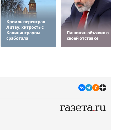
Кремль переиграл
Литву: хитрость с
Б
Калининградом
Пашинян объявил о
в
сработала
своей отставке
н