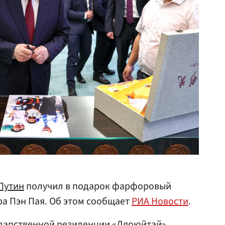
Путин
получил в подарок фарфоровый
ра Пэн Пая. Об этом сообщает
РИА Новости
.
ударственной резиденции «Дяоюйтай»