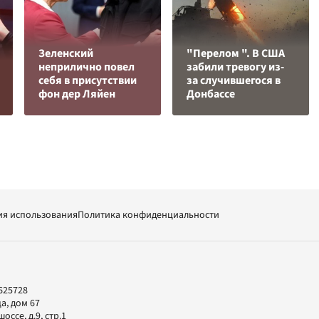
Зеленский
"Перелом ". В США
неприлично повел
забили тревогу из-
cебя в присутствии
за случившегося в
фон дер Ляйен
Донбассе
ия использования
Политика конфиденциальности
625728
а, дом 67
ссе, д.9, стр.1