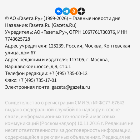
© АО «Газета.Ру» (1999-2026) – Главные новости дня
Название:
Газета.Ru
(Gazeta.Ru)
Учредитель:
АО «Газета.Ру»
, ОГРН 1067761730376, ИНН
7743625728
Адрес учредителя: 125239, Россия, Москва, Коптевская
улица, дом 67
Адрес редакции и издателя:
117105
, г.
Москва
,
Варшавское шоссе, д.9, стр.1
Телефон редакции:
+7 (495) 785-00-12
Факс:
+7 (495) 785-17-01
Электронная почта:
gazeta@gazeta.ru
Свидетельство о регистрации СМИ Эл № ФС77-67642
выдано федеральной службой по надзору в сфере
связи, информационных технологий и массовых
коммуникаций (Роскомнадзор) 10.11.2016 г. Редакция не
несет ответственности за достоверность информации,
содержащейся в рекламных объявлениях. Редакция не