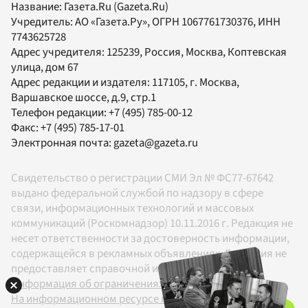
Название:
Газета.Ru
(Gazeta.Ru)
Учредитель:
АО «Газета.Ру»
, ОГРН 1067761730376, ИНН
7743625728
Адрес учредителя: 125239, Россия, Москва, Коптевская
улица, дом 67
Адрес редакции и издателя:
117105
, г.
Москва
,
Варшавское шоссе, д.9, стр.1
Телефон редакции:
+7 (495) 785-00-12
Факс:
+7 (495) 785-17-01
Электронная почта:
gazeta@gazeta.ru
Свидетельство о регистрации СМИ Эл № ФС77-67642
выдано федеральной службой по надзору в сфере
связи, информационных технологий и массовых
коммуникаций (Роскомнадзор) 10.11.2016 г. Редакция не
несет ответственности за достоверность информации,
содержащейся в рекламных объявлениях. Редакция не
предоставляет справочной информации.
Информация об ограничениях
На информационном ресурсе применяются