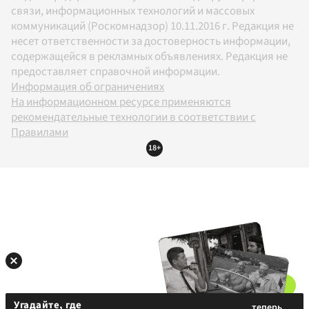
связи, информационных технологий и массовых
коммуникаций (Роскомнадзор) 10.11.2016 г. Редакция не
несет ответственности за достоверность информации,
содержащейся в рекламных объявлениях. Редакция не
предоставляет справочной информации.
Информация об ограничениях
На информационном ресурсе применяются
рекомендательные технологии в соответствии с
Правилами
18+
Угадайте, где