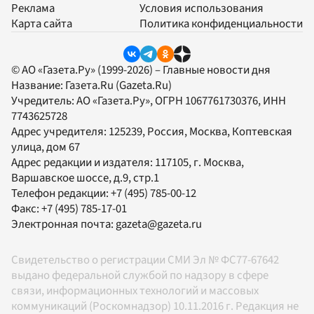
Реклама
Условия использования
Карта сайта
Политика конфиденциальности
© АО «Газета.Ру» (1999-2026) – Главные новости дня
Название:
Газета.Ru
(Gazeta.Ru)
Учредитель:
АО «Газета.Ру»
, ОГРН 1067761730376, ИНН
7743625728
Адрес учредителя: 125239, Россия, Москва, Коптевская
улица, дом 67
Адрес редакции и издателя:
117105
, г.
Москва
,
Варшавское шоссе, д.9, стр.1
Телефон редакции:
+7 (495) 785-00-12
Факс:
+7 (495) 785-17-01
Электронная почта:
gazeta@gazeta.ru
Свидетельство о регистрации СМИ Эл № ФС77-67642
выдано федеральной службой по надзору в сфере
связи, информационных технологий и массовых
коммуникаций (Роскомнадзор) 10.11.2016 г. Редакция не