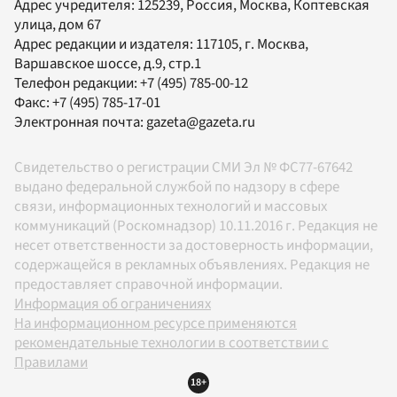
Адрес учредителя: 125239, Россия, Москва, Коптевская
улица, дом 67
Адрес редакции и издателя:
117105
, г.
Москва
,
Варшавское шоссе, д.9, стр.1
Телефон редакции:
+7 (495) 785-00-12
Факс:
+7 (495) 785-17-01
Электронная почта:
gazeta@gazeta.ru
Свидетельство о регистрации СМИ Эл № ФС77-67642
выдано федеральной службой по надзору в сфере
связи, информационных технологий и массовых
коммуникаций (Роскомнадзор) 10.11.2016 г. Редакция не
несет ответственности за достоверность информации,
содержащейся в рекламных объявлениях. Редакция не
предоставляет справочной информации.
Информация об ограничениях
На информационном ресурсе применяются
рекомендательные технологии в соответствии с
Правилами
18+