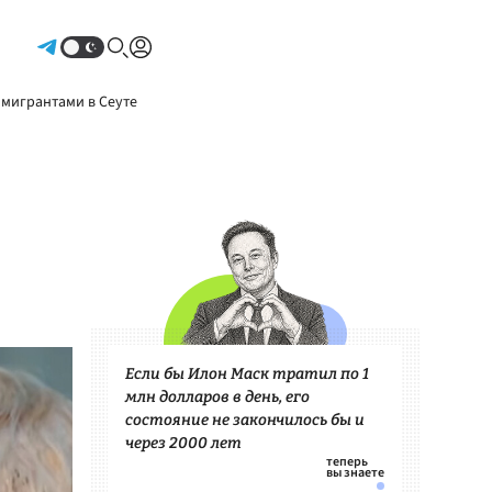
Авторизоваться
 мигрантами в Сеуте
Если бы Илон Маск тратил по 1
млн долларов в день, его
состояние не закончилось бы и
через 2000 лет