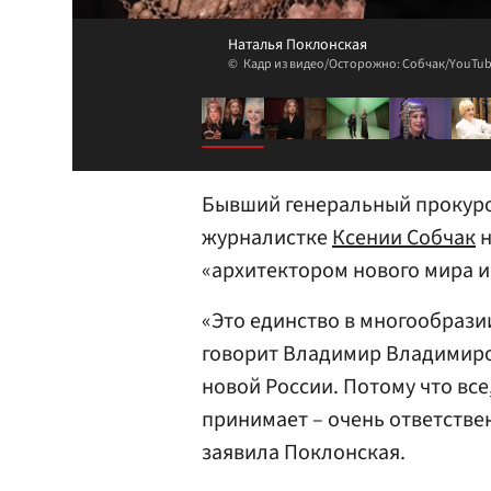
Наталья Поклонская
Кадр из видео/Осторожно: Собчак/YouTu
Бывший генеральный прокур
журналистке
Ксении Собчак
н
«архитектором нового мира и
«Это единство в многообразии…
говорит Владимир Владимиров
новой России. Потому что все
принимает – очень ответствен
заявила Поклонская.