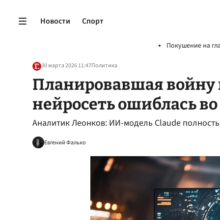
Новости
Спорт
Покушение на гл
30 марта 2026 11:47
Политика
Планировавшая войну 
нейросеть ошиблась во
Аналитик Леонков: ИИ-модель Claude полность
Евгений Фалько