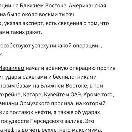
ации на Ближнем Востоке. Американская
ана было около восьми тысяч
 указал эксперт, есть сведения о том, что
ами таких ракет.
пособствуют успеху никакой операции», —
к.
Израилем
начали военную операцию против
сит удары ракетами и беспилотниками
нским базам на Ближнем Востоке, в том
ахрейне
,
Катаре
,
Кувейте
и
ОАЭ
. Кроме того,
анцами Ормузского пролива, на который
их поставок нефти, а также об ударах
государств Персидского залива. Это
а нефть до четырехлетнего максимума.