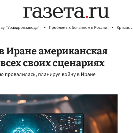
аву "Уралдронзавода"
Проблемы с бензином в России
Кризис с
в Иране американская
 всех своих сценариях
ю провалилась, планируя войну в Иране