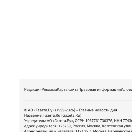
Редакция
Реклама
Карта сайта
Правовая информация
Услов
© АО «Газета.Ру» (1999-2026) – Главные новости дня
Название:
Газета.Ru
(Gazeta.Ru)
Учредитель:
АО «Газета.Ру»
, ОГРН 1067761730376, ИНН 7743
Адрес учредителя: 125239, Россия, Москва, Коптевская улиц
Адрес редакции и издателя:
117105
, г.
Москва
,
Варшавское шо