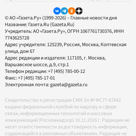
© АО «Газета.Ру» (1999-2026) – Главные новости дня
Название:
Газета.Ru
(Gazeta.Ru)
Учредитель:
АО «Газета.Ру»
, ОГРН 1067761730376, ИНН
7743625728
Адрес учредителя: 125239, Россия, Москва, Коптевская
улица, дом 67
Адрес редакции и издателя:
117105
, г.
Москва
,
Варшавское шоссе, д.9, стр.1
Телефон редакции:
+7 (495) 785-00-12
Факс:
+7 (495) 785-17-01
Электронная почта:
gazeta@gazeta.ru
Свидетельство о регистрации СМИ Эл № ФС77-67642
выдано федеральной службой по надзору в сфере
связи, информационных технологий и массовых
коммуникаций (Роскомнадзор) 10.11.2016 г. Редакция не
несет ответственности за достоверность информации,
содержащейся в рекламных объявлениях. Редакция не