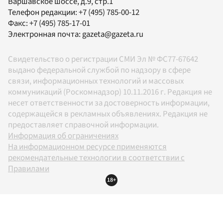
Варшавское шоссе, д.9, стр.1
Телефон редакции:
+7 (495) 785-00-12
Факс:
+7 (495) 785-17-01
Электронная почта:
gazeta@gazeta.ru
Свидетельство о регистрации СМИ Эл № ФС77-67642
выдано федеральной службой по надзору в сфере
связи, информационных технологий и массовых
коммуникаций (Роскомнадзор) 10.11.2016 г. Редакция не
несет ответственности за достоверность информации,
содержащейся в рекламных объявлениях. Редакция не
предоставляет справочной информации.
Информация об ограничениях
На информационном ресурсе применяются
рекомендательные технологии в соответствии с
Правилами
18+