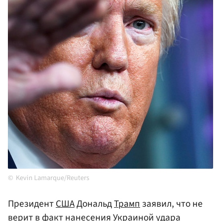
Kevin Lamarque/Reuters
Президент
США
Дональд
Трамп
заявил, что не
верит в факт нанесения
Украиной
удара