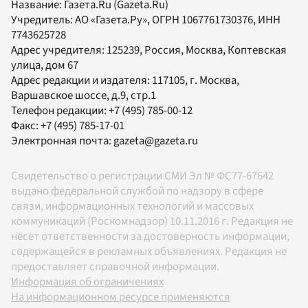
Название:
Газета.Ru
(Gazeta.Ru)
Учредитель:
АО «Газета.Ру»
, ОГРН 1067761730376, ИНН
7743625728
Адрес учредителя: 125239, Россия, Москва, Коптевская
улица, дом 67
Адрес редакции и издателя:
117105
, г.
Москва
,
Варшавское шоссе, д.9, стр.1
Телефон редакции:
+7 (495) 785-00-12
Факс:
+7 (495) 785-17-01
Электронная почта:
gazeta@gazeta.ru
Свидетельство о регистрации СМИ Эл № ФС77-67642
выдано федеральной службой по надзору в сфере
связи, информационных технологий и массовых
коммуникаций (Роскомнадзор) 10.11.2016 г. Редакция не
несет ответственности за достоверность информации,
содержащейся в рекламных объявлениях. Редакция не
предоставляет справочной информации.
Информация об ограничениях
На информационном ресурсе применяются