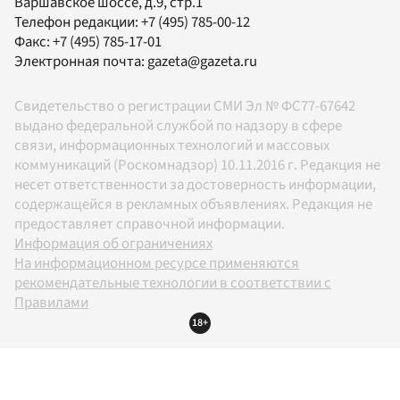
Варшавское шоссе, д.9, стр.1
Телефон редакции:
+7 (495) 785-00-12
Факс:
+7 (495) 785-17-01
Электронная почта:
gazeta@gazeta.ru
Свидетельство о регистрации СМИ Эл № ФС77-67642
выдано федеральной службой по надзору в сфере
связи, информационных технологий и массовых
коммуникаций (Роскомнадзор) 10.11.2016 г. Редакция не
несет ответственности за достоверность информации,
содержащейся в рекламных объявлениях. Редакция не
предоставляет справочной информации.
Информация об ограничениях
На информационном ресурсе применяются
рекомендательные технологии в соответствии с
Правилами
18+