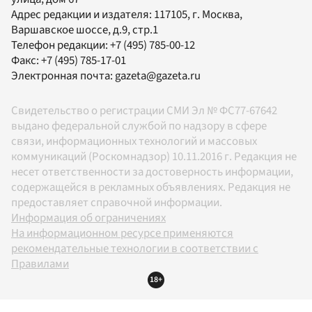
Адрес редакции и издателя:
117105
, г.
Москва
,
Варшавское шоссе, д.9, стр.1
Телефон редакции:
+7 (495) 785-00-12
Факс:
+7 (495) 785-17-01
Электронная почта:
gazeta@gazeta.ru
Свидетельство о регистрации СМИ Эл № ФС77-67642
выдано федеральной службой по надзору в сфере
связи, информационных технологий и массовых
коммуникаций (Роскомнадзор) 10.11.2016 г. Редакция не
несет ответственности за достоверность информации,
содержащейся в рекламных объявлениях. Редакция не
предоставляет справочной информации.
Информация об ограничениях
На информационном ресурсе применяются
рекомендательные технологии в соответствии с
Правилами
18+