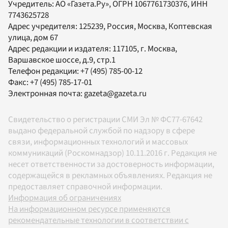
Учредитель:
АО «Газета.Ру»
, ОГРН 1067761730376, ИНН
7743625728
Адрес учредителя: 125239, Россия, Москва, Коптевская
улица, дом 67
Адрес редакции и издателя:
117105
, г.
Москва
,
Варшавское шоссе, д.9, стр.1
Телефон редакции:
+7 (495) 785-00-12
Факс:
+7 (495) 785-17-01
Электронная почта:
gazeta@gazeta.ru
Свидетельство о регистрации СМИ Эл № ФС77-67642
выдано федеральной службой по надзору в сфере
связи, информационных технологий и массовых
коммуникаций (Роскомнадзор) 10.11.2016 г. Редакция не
несет ответственности за достоверность информации,
содержащейся в рекламных объявлениях. Редакция не
предоставляет справочной информации.
Информация об ограничениях
На информационном ресурсе применяются
рекомендательные технологии в соответствии с