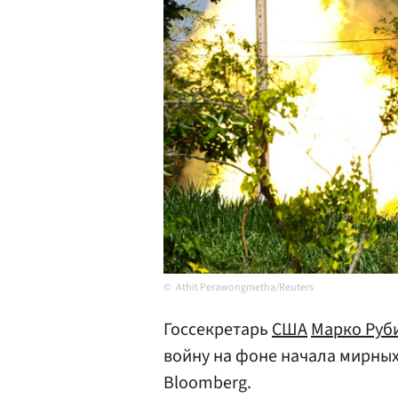
Athit Perawongmetha/Reuters
Госсекретарь
США
Марко Руб
войну на фоне начала мирных
Bloomberg.