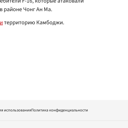
ребители F-16, которые атаковали
 районе Чонг Ан Ма.
и
территорию Камбоджи.
ия использования
Политика конфиденциальности