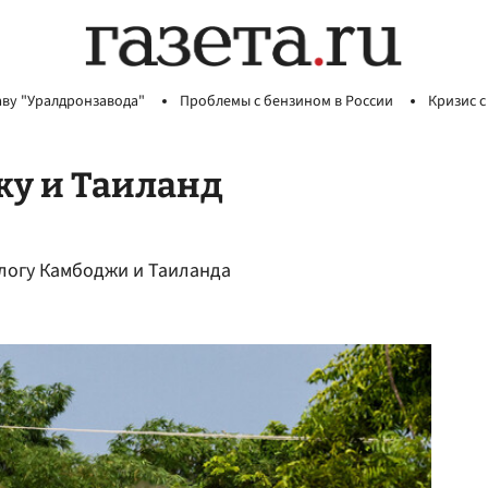
аву "Уралдронзавода"
Проблемы с бензином в России
Кризис с
жу и Таиланд
логу Камбоджи и Таиланда