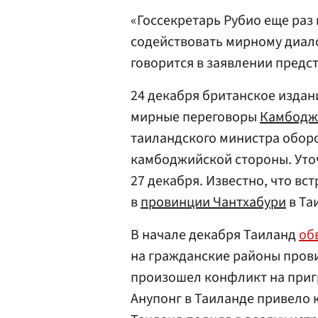
«Госсекретарь Рубио еще раз
содействовать мирному диал
говорится в заявлении предс
24 декабря британское издан
мирные переговоры
Камбодж
таиландского министра оборо
камбоджийской стороны. Уточ
27 декабря. Известно, что вс
в
провинции Чантхабури
в Та
В начале декабря Таиланд
об
на гражданские районы пров
произошел конфликт на приг
Анупонг в Таиланде привело 