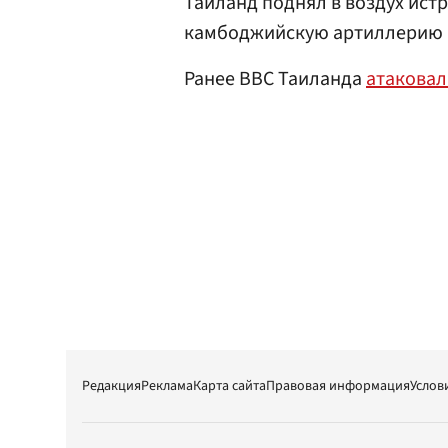
Таиланд поднял в воздух ист
камбоджийскую артиллерию в
Ранее ВВС Таиланда
атаковал
Редакция
Реклама
Карта сайта
Правовая информация
Услов