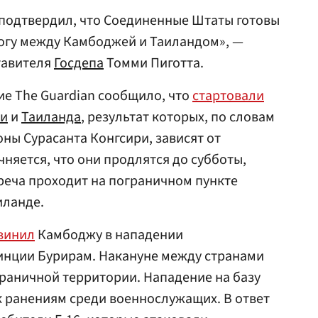
 подтвердил, что Соединенные Штаты готовы
огу между Камбоджей и Таиландом», —
тавителя
Госдепа
Томми Пиготта.
ие The Guardian сообщило, что
стартовали
и
и
Таиланда
, результат которых, по словам
ны Сурасанта Конгсири, зависят от
няется, что они продлятся до субботы,
треча проходит на пограничном пункте
иланде.
винил
Камбоджу в нападении
инции Бурирам. Накануне между странами
раничной территории. Нападение на базу
к ранениям среди военнослужащих. В ответ