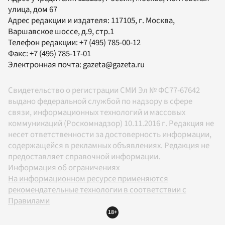
улица, дом 67
Адрес редакции и издателя:
117105
, г.
Москва
,
Варшавское шоссе, д.9, стр.1
Телефон редакции:
+7 (495) 785-00-12
Факс:
+7 (495) 785-17-01
Электронная почта:
gazeta@gazeta.ru
Свидетельство о регистрации СМИ Эл № ФС77-67642
выдано федеральной службой по надзору в сфере
связи, информационных технологий и массовых
коммуникаций (Роскомнадзор) 10.11.2016 г. Редакция не
несет ответственности за достоверность информации,
содержащейся в рекламных объявлениях. Редакция не
предоставляет справочной информации.
Информация об ограничениях
На информационном ресурсе применяются
рекомендательные технологии в соответствии с
Правилами
18+