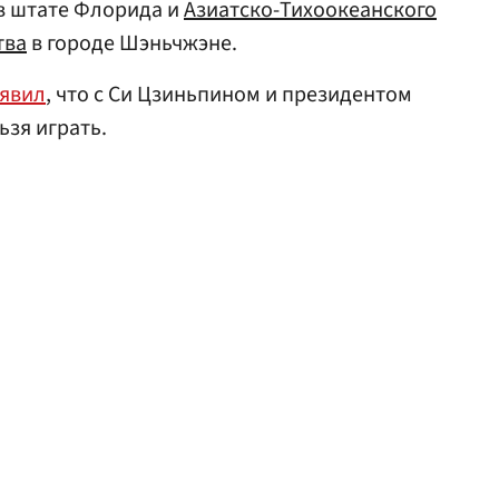
в штате Флорида и
Азиатско-Тихоокеанского
тва
в городе Шэньчжэне.
аявил
, что с Си Цзиньпином и президентом
зя играть.