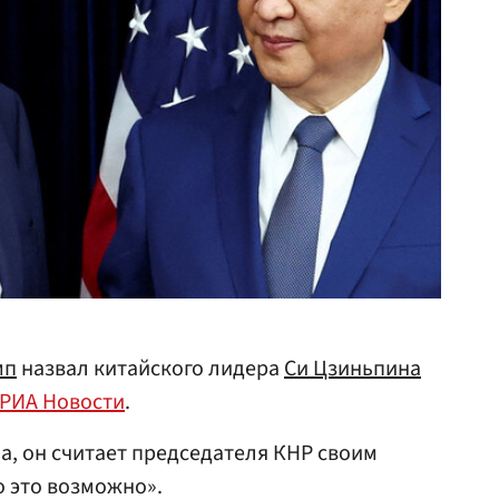
мп
назвал китайского лидера
Си Цзиньпина
РИА Новости
.
а, он считает председателя КНР своим
о это возможно».