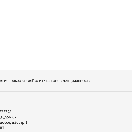
ия использования
Политика конфиденциальности
625728
а, дом 67
ссе, д.9, стр.1
-01