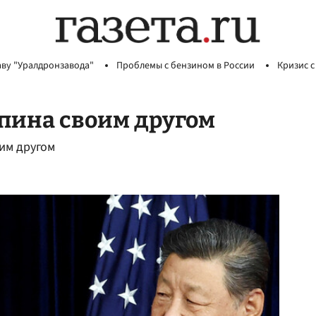
аву "Уралдронзавода"
Проблемы с бензином в России
Кризис с
пина своим другом
оим другом