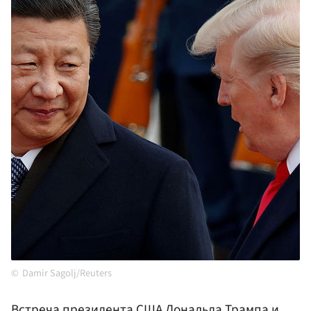
Damir Sagolj/Reuters
Встреча президента
США
Дональда
Трампа
и