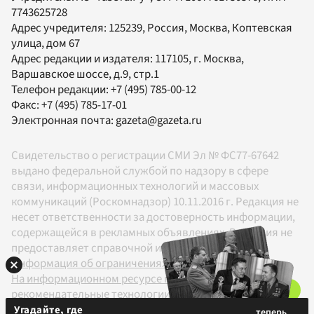
7743625728
Адрес учредителя: 125239, Россия, Москва, Коптевская
улица, дом 67
Адрес редакции и издателя:
117105
, г.
Москва
,
Варшавское шоссе, д.9, стр.1
Телефон редакции:
+7 (495) 785-00-12
Факс:
+7 (495) 785-17-01
Электронная почта:
gazeta@gazeta.ru
Свидетельство о регистрации СМИ Эл № ФС77-67642
выдано федеральной службой по надзору в сфере
связи, информационных технологий и массовых
коммуникаций (Роскомнадзор) 10.11.2016 г. Редакция не
несет ответственности за достоверность информации,
содержащейся в рекламных объявлениях. Редакция не
предоставляет справочной информации.
Информация об ограничениях
На информационном ресурсе применяются
рекомендательные технологии в соответствии с
Правилами
Угадайте, где