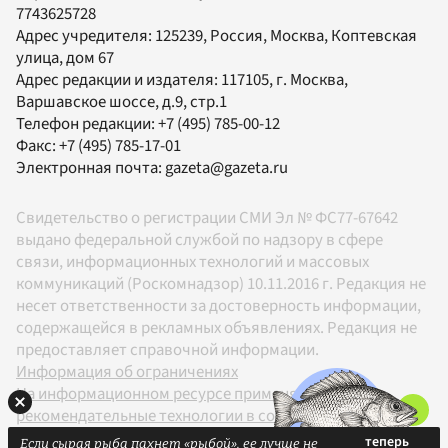
7743625728
Адрес учредителя: 125239, Россия, Москва, Коптевская
улица, дом 67
Адрес редакции и издателя:
117105
, г.
Москва
,
Варшавское шоссе, д.9, стр.1
Телефон редакции:
+7 (495) 785-00-12
Факс:
+7 (495) 785-17-01
Электронная почта:
gazeta@gazeta.ru
Свидетельство о регистрации СМИ Эл № ФС77-67642
выдано федеральной службой по надзору в сфере
связи, информационных технологий и массовых
коммуникаций (Роскомнадзор) 10.11.2016 г. Редакция не
несет ответственности за достоверность информации,
содержащейся в рекламных объявлениях. Редакция не
предоставляет справочной информации.
Информация об ограничениях
На информационном ресурсе применяются
рекомендательные технологии в соответствии с
Правилами
Если сырая рыба пахнет «рыбой», ее лучше не