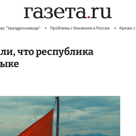
аву "Уралдронзавода"
Проблемы с бензином в России
Кризис с
ли, что республика
зыке