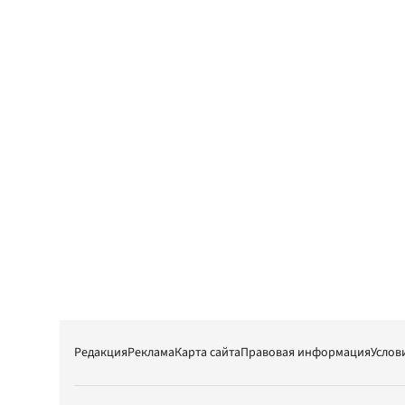
Редакция
Реклама
Карта сайта
Правовая информация
Услов