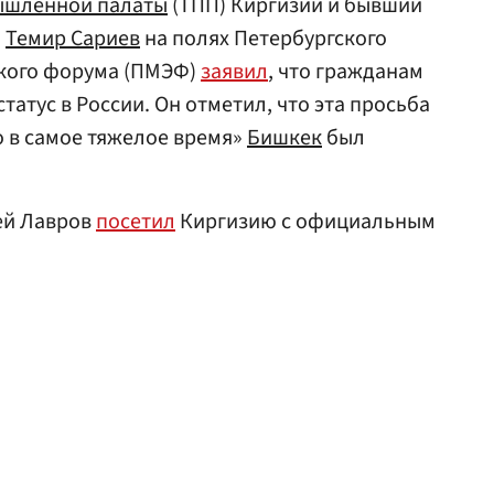
ышленной палаты
(ТПП) Киргизии и бывший
и
Темир Сариев
на полях Петербургского
кого форума (ПМЭФ)
заявил
, что гражданам
атус в России. Он отметил, что эта просьба
то в самое тяжелое время»
Бишкек
был
ей Лавров
посетил
Киргизию с официальным