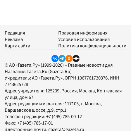
Редакция
Правовая информация
Реклама
Условия использования
Карта сайта
Политика конфиденциальности
© АО «Газета.Ру» (1999-2026) – Главные новости дня
Название:
Газета.Ru
(Gazeta.Ru)
Учредитель:
АО «Газета.Ру»
, ОГРН 1067761730376, ИНН
7743625728
Адрес учредителя: 125239, Россия, Москва, Коптевская
улица, дом 67
Адрес редакции и издателя:
117105
, г.
Москва
,
Варшавское шоссе, д.9, стр.1
Телефон редакции:
+7 (495) 785-00-12
Факс:
+7 (495) 785-17-01
Электронная почта:
gazeta@gazeta.ru