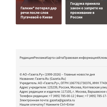
Госдума приняла
Галкин* потерял дар
закон о запрете на
речи после слов
проживание в
Пугачевой о Киеве
России
Редакция
Реклама
Карта сайта
Правовая информация
Услов
© АО «Газета.Ру» (1999-2026) – Главные новости дня
Название:
Газета.Ru
(Gazeta.Ru)
Учредитель:
АО «Газета.Ру»
, ОГРН 1067761730376, ИНН 7743
Адрес учредителя: 125239, Россия, Москва, Коптевская улиц
Адрес редакции и издателя:
117105
, г.
Москва
,
Варшавское шо
Телефон редакции:
+7 (495) 785-00-12
| Факс:
+7 (495) 785-17
Электронная почта:
gazeta@gazeta.ru
Нашли опечатку? Нажмите Ctrl+Enter