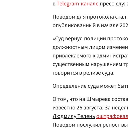
в
Telegram-канале
пресс-служ
Поводом для протокола стал 
опубликованный в начале 202
«Суд вернул полиции протокол
должностным лицом изменени
привлекаемого к администрат
существенным нарушением тр
говорится в релизе суда.
Определение суда может быть
О том, что на Шмырева соста
известно 26 августа. За неде
Людмилу Телень
оштрафова
Поводом послужил репост вы