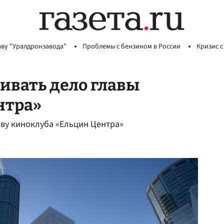
аву "Уралдронзавода"
Проблемы с бензином в России
Кризис с
ривать дело главы
нтра»
аву киноклуба «Ельцин Центра»