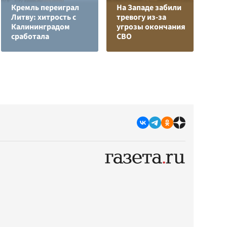
Кремль переиграл
На Западе забили
Л
Литву: хитрость с
тревогу из-за
з
Калининградом
угрозы окончания
в
сработала
СВО
р