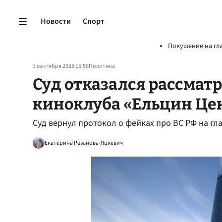
Новости
Спорт
Покушение на гл
3 сентября 2025 15:58
Политика
Суд отказался рассмат
киноклуба «Ельцин Це
Суд вернул протокол о фейках про ВС РФ на гл
Екатерина Резанова-Яцкевич