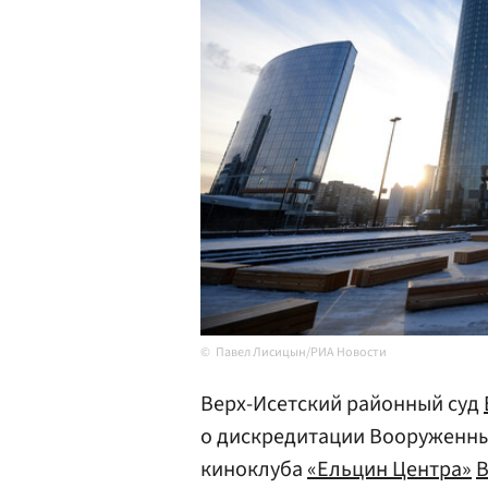
Павел Лисицын/РИА Новости
Верх-Исетский районный суд
о дискредитации Вооруженн
киноклуба
«Ельцин Центра»
В