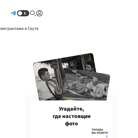
Авторизоваться
 мигрантами в Сеуте
Угадайте,
где настоящее
фото