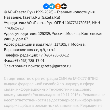
© АО «Газета.Ру» (1999-2026) – Главные новости дня
Название:
Газета.Ru
(Gazeta.Ru)
Учредитель:
АО «Газета.Ру»
, ОГРН 1067761730376, ИНН
7743625728
Адрес учредителя: 125239, Россия, Москва, Коптевская
улица, дом 67
Адрес редакции и издателя:
117105
, г.
Москва
,
Варшавское шоссе, д.9, стр.1
Телефон редакции:
+7 (495) 785-00-12
Факс:
+7 (495) 785-17-01
Электронная почта:
gazeta@gazeta.ru
Свидетельство о регистрации СМИ Эл № ФС77-67642
выдано федеральной службой по надзору в сфере
связи, информационных технологий и массовых
коммуникаций (Роскомнадзор) 10.11.2016 г. Редакция не
несет ответственности за достоверность информации,
содержащейся в рекламных объявлениях. Редакция не