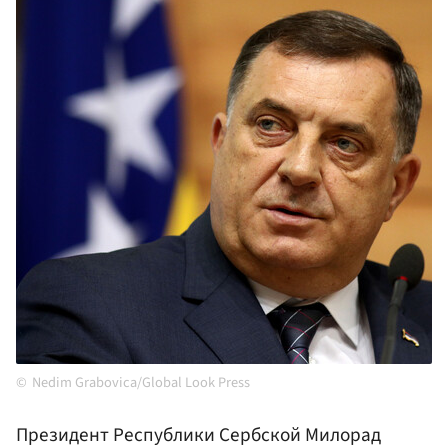
Nedim Grabovica/Global Look Press
Президент Республики Сербской Милорад