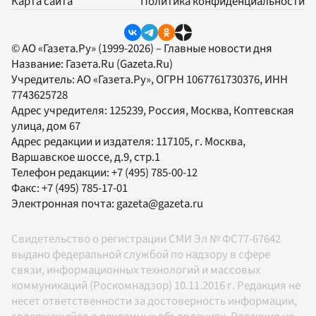
Карта сайта
Политика конфиденциальности
© АО «Газета.Ру» (1999-2026) – Главные новости дня
Название:
Газета.Ru
(Gazeta.Ru)
Учредитель:
АО «Газета.Ру»
, ОГРН 1067761730376, ИНН
7743625728
Адрес учредителя: 125239, Россия, Москва, Коптевская
улица, дом 67
Адрес редакции и издателя:
117105
, г.
Москва
,
Варшавское шоссе, д.9, стр.1
Телефон редакции:
+7 (495) 785-00-12
Факс:
+7 (495) 785-17-01
Электронная почта:
gazeta@gazeta.ru
Свидетельство о регистрации СМИ Эл № ФС77-67642
выдано федеральной службой по надзору в сфере
связи, информационных технологий и массовых
коммуникаций (Роскомнадзор) 10.11.2016 г. Редакция не
несет ответственности за достоверность информации,