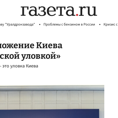
аву "Уралдронзавода"
Проблемы с бензином в России
Кризис с
дложение Киева
еской уловкой»
 это уловка Киева