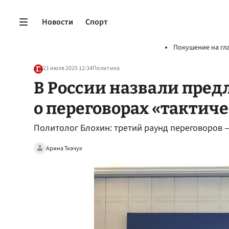
Новости
Спорт
Покушение на гл
21 июля 2025 12:34
Политика
В России назвали пре
о переговорах «тактич
Политолог Блохин: третий раунд переговоров —
Арина Ткачук