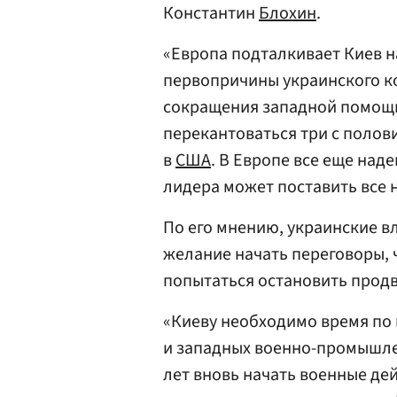
Константин
Блохин
.
«Европа подталкивает Киев н
первопричины украинского ко
сокращения западной помощи 
перекантоваться три с полов
в
США
. В Европе все еще над
лидера может поставить все н
По его мнению, украинские в
желание начать переговоры, 
попытаться остановить продв
«Киеву необходимо время по
и западных военно-промышле
лет вновь начать военные дей