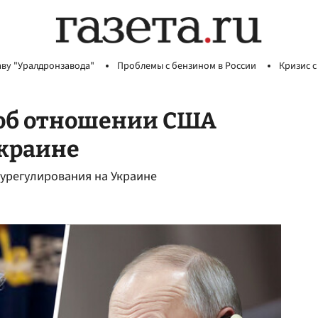
аву "Уралдронзавода"
Проблемы с бензином в России
Кризис с
 об отношении США
Украине
 урегулирования на Украине