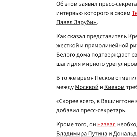
Об этом заявил пресс-секрет
интервью которого в своем
T
Павел Зарубин
.
Как сказал представитель Кр
жесткой и прямолинейной ри
Белого дома подтверждает с
шаги для мирного урегулиров
В то же время Песков отмети
между
Москвой
и
Киевом
треб
«Скорее всего, в Вашингтоне
добавил пресс-секретарь.
Кроме того, он
назвал
необхо
Владимира Путина
и Дональда