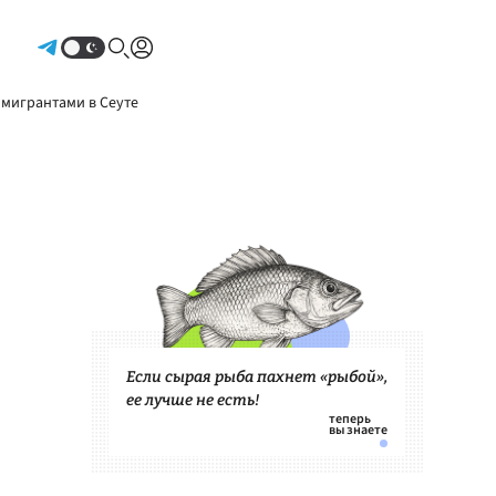
Авторизоваться
 мигрантами в Сеуте
Если сырая рыба пахнет «рыбой»,
ее лучше не есть!