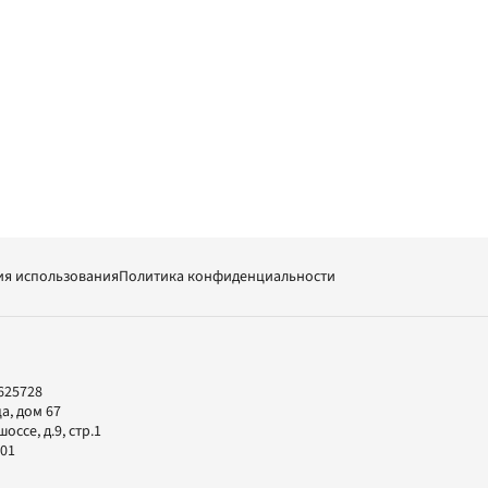
ия использования
Политика конфиденциальности
625728
а, дом 67
ссе, д.9, стр.1
-01