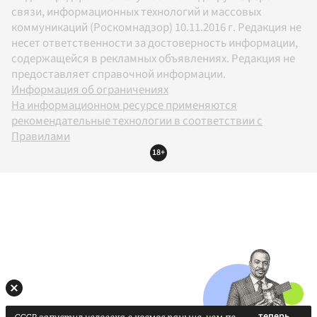
связи, информационных технологий и массовых
коммуникаций (Роскомнадзор) 10.11.2016 г. Редакция не
несет ответственности за достоверность информации,
содержащейся в рекламных объявлениях. Редакция не
предоставляет справочной информации.
Информация об ограничениях
На информационном ресурсе применяются
рекомендательные технологии в соответствии с
Правилами
18+