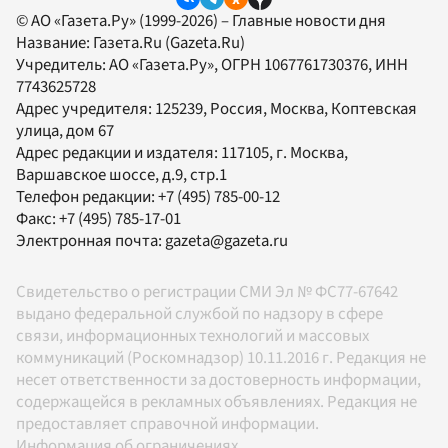
© АО «Газета.Ру» (1999-2026) – Главные новости дня
Название:
Газета.Ru
(Gazeta.Ru)
Учредитель:
АО «Газета.Ру»
, ОГРН 1067761730376, ИНН
7743625728
Адрес учредителя: 125239, Россия, Москва, Коптевская
улица, дом 67
Адрес редакции и издателя:
117105
, г.
Москва
,
Варшавское шоссе, д.9, стр.1
Телефон редакции:
+7 (495) 785-00-12
Факс:
+7 (495) 785-17-01
Электронная почта:
gazeta@gazeta.ru
Свидетельство о регистрации СМИ Эл № ФС77-67642
выдано федеральной службой по надзору в сфере
связи, информационных технологий и массовых
коммуникаций (Роскомнадзор) 10.11.2016 г. Редакция не
несет ответственности за достоверность информации,
содержащейся в рекламных объявлениях. Редакция не
предоставляет справочной информации.
Информация об ограничениях