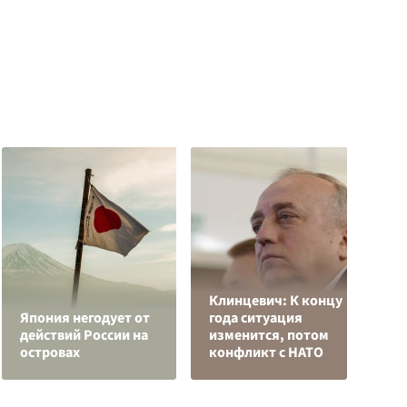
Клинцевич: К концу
Япония негодует от
года ситуация
Р
действий России на
изменится, потом
з
островах
конфликт с НАТО
с