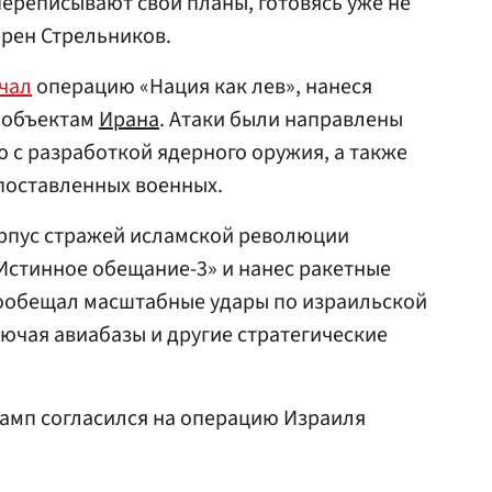
ереписывают свои планы, готовясь уже не
ерен Стрельников.
чал
операцию «Нация как лев», нанеся
 объектам
Ирана
. Атаки были направлены
ю с разработкой ядерного оружия, а также
поставленных военных.
орпус стражей исламской революции
Истинное обещание-3» и нанес ракетные
пообещал масштабные удары по израильской
ючая авиабазы и другие стратегические
Трамп согласился на операцию Израиля