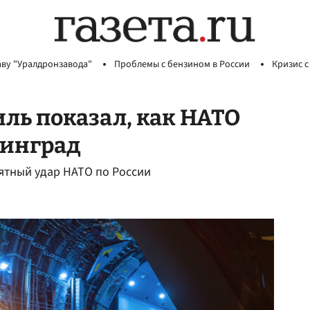
аву "Уралдронзавода"
Проблемы с бензином в России
Кризис с
иль показал, как НАТО
нинград
оятный удар НАТО по России