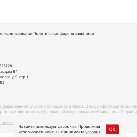
ия использования
Политика конфиденциальности
625728
а, дом 67
ссе, д.9, стр.1
-01
но федеральной службой по надзору в сфере связи, информационных т
товерность информации, содержащейся в рекламных объявлениях. Редак
ные технологии в соответствии с Правилами
На сайте используются cookies. Продолжая
Ok
использовать сайт, вы принимаете
условия