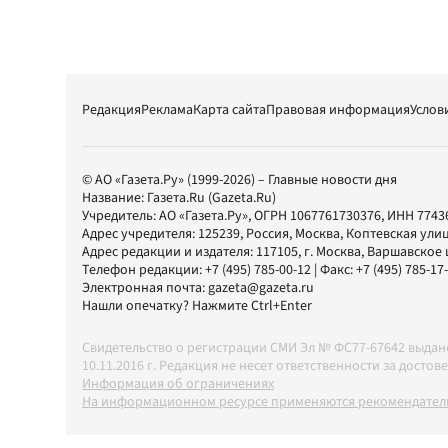
Редакция
Реклама
Карта сайта
Правовая информация
Услов
© АО «Газета.Ру» (1999-2026) – Главные новости дня
Название:
Газета.Ru
(Gazeta.Ru)
Учредитель:
АО «Газета.Ру»
, ОГРН 1067761730376, ИНН 7743
Адрес учредителя: 125239, Россия, Москва, Коптевская улиц
Адрес редакции и издателя:
117105
, г.
Москва
,
Варшавское шо
Телефон редакции:
+7 (495) 785-00-12
| Факс:
+7 (495) 785-17
Электронная почта:
gazeta@gazeta.ru
Нашли опечатку? Нажмите Ctrl+Enter
Свидетельство о регистрации СМИ Эл № ФС77-67642 выда
10.11.2016 г. Редакция не несет ответственности за дос
Информация об ограничениях
На информационном ресурсе применяются рекомендатель