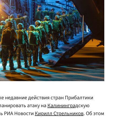
кже недавние действия стран Прибалтики
ланировать атаку на
Калининград
скую
ль РИА Новости
Кирилл Стрельников
. Об этом