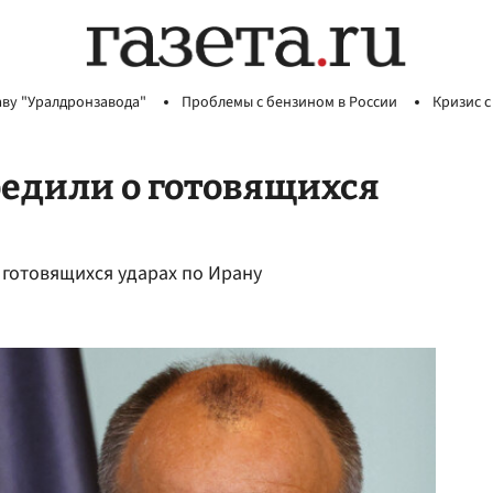
аву "Уралдронзавода"
Проблемы с бензином в России
Кризис с
едили о готовящихся
 готовящихся ударах по Ирану