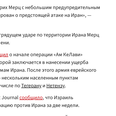
рих Мерц с небольшим предупредительным
ован о предстоящей атаке на Иран», —
 грядущем ударе по территории Ирана Мерц
мени.
щил
о начале операции «Ам КеЛави»
оторой заключается в нанесении ущерба
мам Ирана. После этого армия еврейского
о нескольким населенным пунктам
 числе по
Тегерану
и
Нетензу
.
t Journal
сообщило
, что Израиль
ацию против Ирана за две недели.