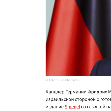
Fabrizio Bensch/Reuters
Канцлер
Германии
Фридрих 
израильской стороной о гото
издание
Spiegel
со ссылкой на