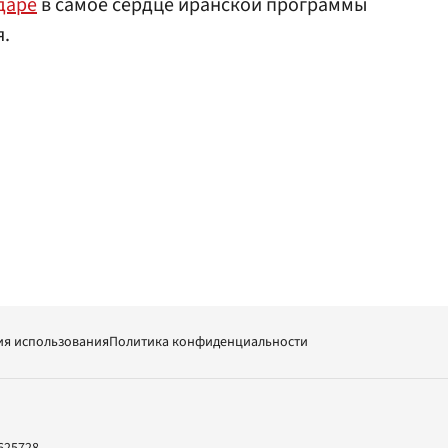
даре
в самое сердце иранской программы
я.
ия использования
Политика конфиденциальности